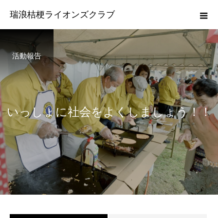
瑞浪桔梗ライオンズクラブ
活動報告
い
っ
し
ょ
に
社
会
を
よ
く
し
ま
し
ょ
う
！
！