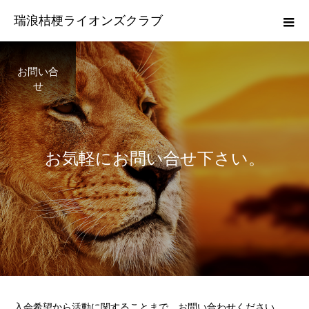
瑞浪桔梗ライオンズクラブ
お問い合
せ
お
気
軽
に
お
問
い
合
せ
下
さ
い
。
入会希望から活動に関することまで、お問い合わせください。