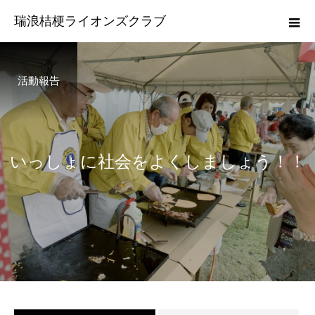
瑞浪桔梗ライオンズクラブ
活動報告
い
っ
し
ょ
に
社
会
を
よ
く
し
ま
し
ょ
う
！
！