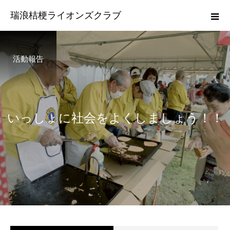
瑞浪桔梗ライオンズクラブ
活動報告
い
っ
し
ょ
に
社
会
を
よ
く
し
ま
し
ょ
う
！
！