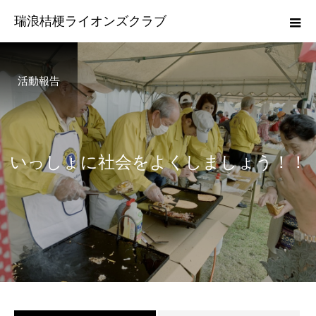
瑞浪桔梗ライオンズクラブ
活動報告
い
っ
し
ょ
に
社
会
を
よ
く
し
ま
し
ょ
う
！
！