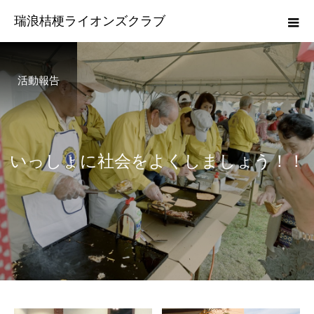
瑞浪桔梗ライオンズクラブ
活動報告
い
っ
し
ょ
に
社
会
を
よ
く
し
ま
し
ょ
う
！
！