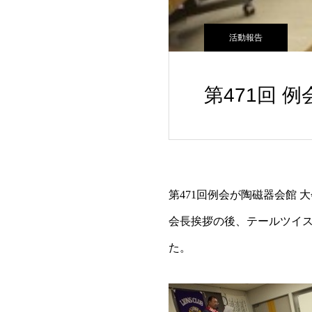
活動報告
第471回 例
第471回例会が陶磁器会館 
会長挨拶の後、テールツイ
た。