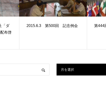
防止「ダ
2015.6.3 第500回 記念例会
第444
シ配布啓
月を選択