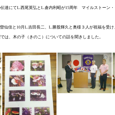
達にてL.西尾英弘とL.倉内利昭が15周年 マイルストーン
曽仙佳と10月L.吉田長二、L.勝股輝久と奥様３人が祝福を受
では、木の子（きのこ）についての話を聞きしました。